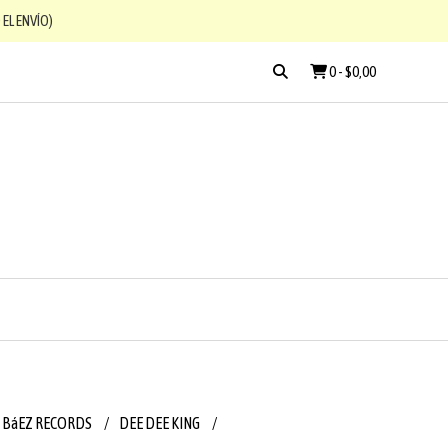
EL ENVÍO)
0
-
$0,00
 BáEZ RECORDS
DEE DEE KING