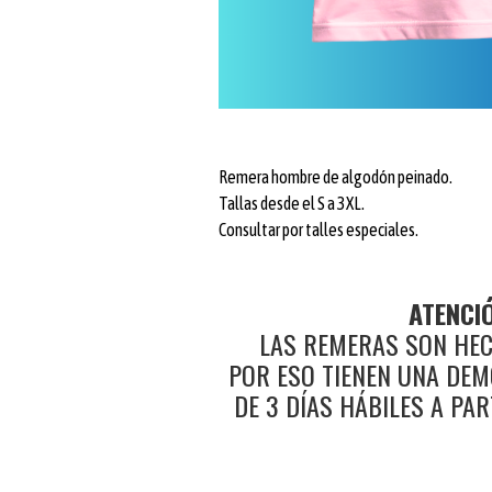
Remera hombre de algodón peinado.
Tallas desde el S a 3XL.
Consultar por talles especiales.
ATENCI
LAS REMERAS SON HE
POR ESO TIENEN UNA DEM
DE 3 DÍAS HÁBILES A PA