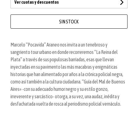
Ver cuotas y descuentos
SIN STOCK
Marcelo “Pocavida” Araneo nos invita a un tenebroso y
sangriento tour urbano en donde recorreremos “La Reina del
Plata” a través de sus populosas barriadas, esas que llevan
inyectadas en su pavimento las más macabras y enigmáticas
historias que han alimentado por años a la crónica policial negra,
como así también a la cultura ciudadana. “Guía del Mal de Buenos
Aires» -con su adecuado humor negro y su estilo gonzo,
irreverente y sarcástico- otorga, a su vez, una audaz, inédita y
desfachatada vuelta de rosca al periodismo policial vernáculo.